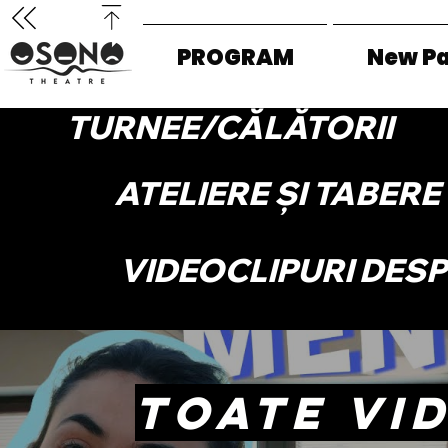
PROGRAM
New P
TURNEE/CĂLĂTORII
ATELIERE ȘI TABERE
VIDEOCLIPURI DES
TOATE VI
O