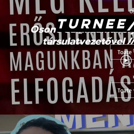
O
TURNEE
Osonó Színházműhely 
társulatvezetővel 
Toate 
Toate 