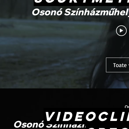
Osonó Színházműhely 
Toate 
O
VIDEOCLI
Osonó Színházműhely - N