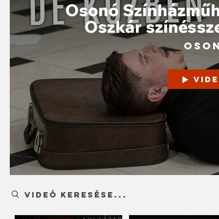
Osonó Színházműhe
Oszkár színéssze
Oson
Vid
Search videos