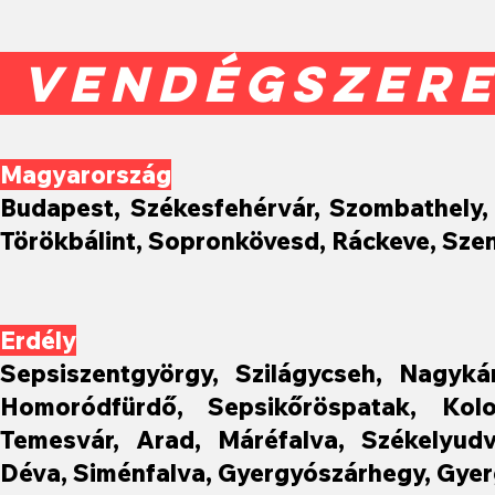
VENDÉGSZER
Magyarország
Budapest, Székesfehérvár, Szombathely,
Törökbálint, Sopronkövesd, Ráckeve, Sze
Erdély
Sepsiszentgyörgy, Szilágycseh, Nagykár
Homoródfürdő, Sepsikőröspatak, Kolo
Temesvár, Arad, Máréfalva, Székelyudv
Déva, Siménfalva, Gyergyószárhegy, Gye