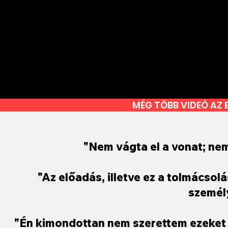
MÉG TÖBB VIDEÓ AZ
"Nem vágta el a vonat; nem
"Az előadás, illetve ez a tolmácsol
személy
"Én kimondottan nem szerettem ezeket 