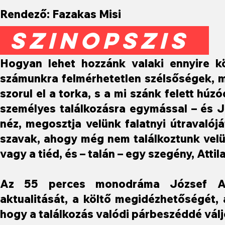
Rendező: Fazakas Misi
SZINOPSZIS
Hogyan lehet hozzánk valaki ennyire köz
számunkra felmérhetetlen szélsőségek, még
szorul el a torka, s a mi szánk felett húz
személyes találkozásra egymással – és Jó
néz, megosztja velünk falatnyi útravalójá
szavak, ahogy még nem találkoztunk velü
vagy a tiéd, és – talán – egy szegény, Atti
Az 55 perces monodráma József Atti
aktualitását, a költő megidézhetőségét,
hogy a találkozás valódi párbeszéddé válj