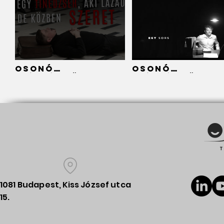
Osonó
Osonó
Színházműhely -
Színházműhely 
Beszélgetés
Nem vagyok, c
Mucha Oszkár
mások látnak
színésszel
/TEASER/
//Temesvári
Rádió//
1081 Budapest, Kiss József utca
15.