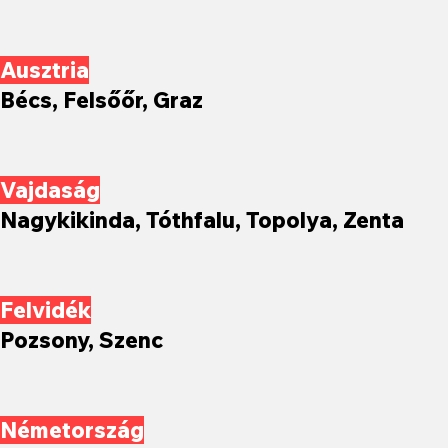
Ausztria
Bécs, Felsőőr, Graz
Vajdaság
Nagykikinda, Tóthfalu, Topolya, Zenta
Felvidék
Pozsony, Szenc
Németország